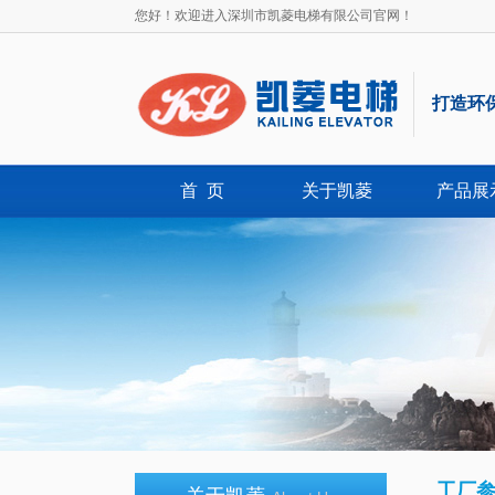
您好！欢迎进入深圳市凯菱电梯有限公司官网！
打造环
首 页
关于凯菱
产品展
住宅电梯
工厂