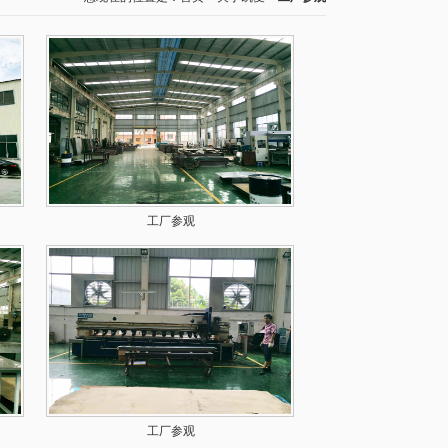
工厂参观
工厂参观