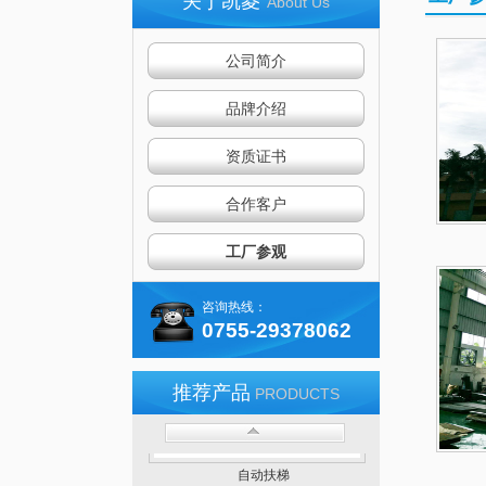
关于凯菱
About Us
公司简介
品牌介绍
资质证书
合作客户
观光电梯
工厂参观
咨询热线：
0755-29378062
推荐产品
PRODUCTS
载货扶梯