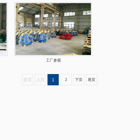
工厂参观
首页
上页
1
2
下页
尾页