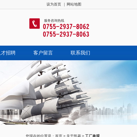
设为首页
|
网站地图
服务咨询热线
人才招聘
客户留言
联系我们
您现在的位置是：
首页
>
关于凯菱
>
工厂参观